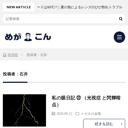
車のダッシュボードは80℃!?｜夏の熱によるレンズのひび割れトラブル
NEW ARTICLE
投稿者：石井
HOME
求
投稿者：石井
人
会
私の眼日記 ㉒ （光視症 と閃輝暗
応
社
新
点）
2020.08.21
メガネの金剛
募・
概
卒
中
続きを読む