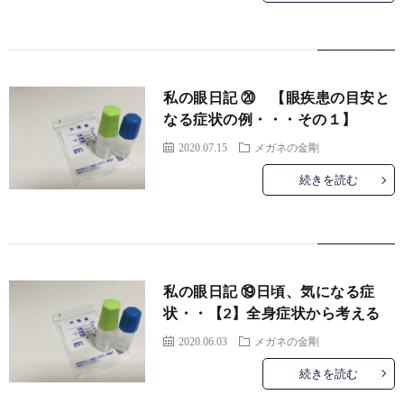
お
要
採
途
パ
問
用
採
ー
メ
私の眼日記 ⑳ 【眼疾患の目安と
い
用
ト・
ガ
MOC
なる症状の例・・・その１】
2020.07.15
メガネの金剛
合
ア
ネ
メ
続きを読む
わ
ル
の
ガ
仕
せ
バ
金
ネ
事
教
私の眼日記 ⑲日頃、気になる症
イ
剛
の
内
育・
理
状・・【2】全身症状から考える
2020.06.03
メガネの金剛
ト
コ
容
研
念・
補
続きを読む
採
ン
修・
考