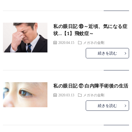
聴
医
用
シ
評
え
器
療
私の眼日記 ⑱～近頃、気になる症
ェ
価
方
連
状…【1】飛蚊症～
2020.04.15
メガネの金剛
ル
携
続きを読む
ジ
ュ
私の眼日記 ⑰ 白内障手術後の生活
2020.03.13
メガネの金剛
続きを読む