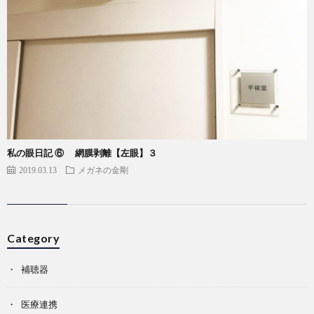
私の眼日記 ⑥ 網膜剥離【左眼】３
2019.03.13
メガネの金剛
Category
補聴器
医療連携