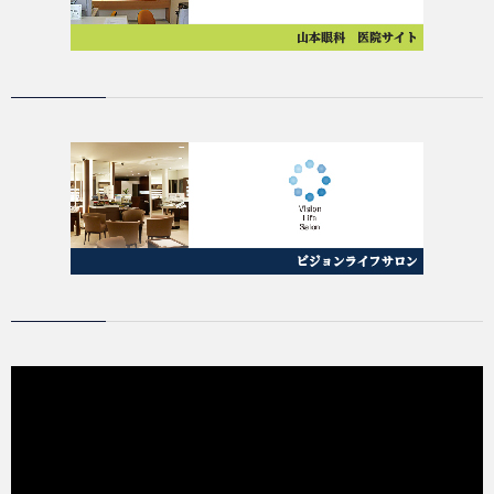
動
画
プ
レ
ー
ヤ
ー