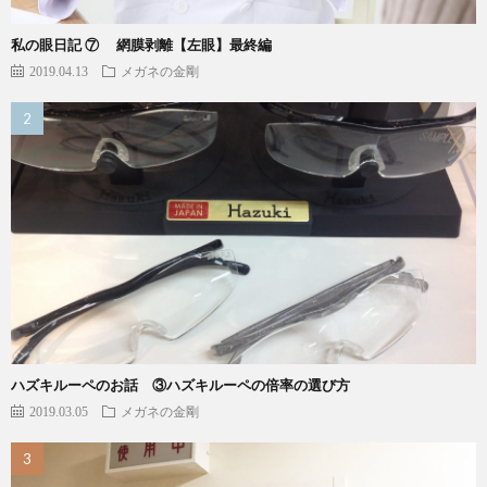
私の眼日記 ⑦ 網膜剥離【左眼】最終編
2019.04.13
メガネの金剛
ハズキルーペのお話 ③ハズキルーペの倍率の選び方
2019.03.05
メガネの金剛