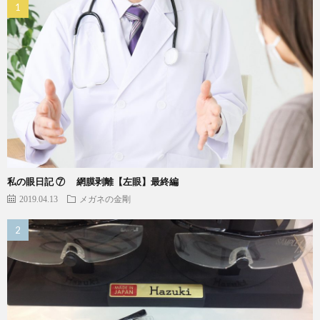
私の眼日記 ⑦ 網膜剥離【左眼】最終編
2019.04.13
メガネの金剛