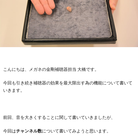
お
要
採
途
パ
問
用
採
ー
メ
い
用
ト・
ガ
MOC
合
ア
ネ
メ
わ
こんにちは、メガネの金剛補聴器担当 大橋です。
ル
の
ガ
仕
今回も引き続き補聴器の効果を最大限出す為の機能について書いて
せ
バ
金
ネ
事
教
いきます。
イ
剛
の
内
育・
理
前回、音を大きくすることに関して書いていきましたが、
ト
コ
容
研
念・
補
今回は
チャンネル数
について書いてみようと思います。
採
ン
修・
考