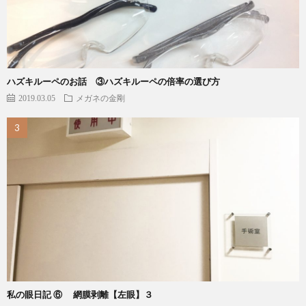
ハズキルーペのお話 ③ハズキルーペの倍率の選び方
2019.03.05
メガネの金剛
私の眼日記 ⑥ 網膜剥離【左眼】３