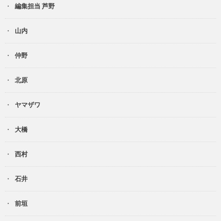
編集担当 芦野
山内
仲野
北原
ヤマザワ
大橋
西村
石井
前垣