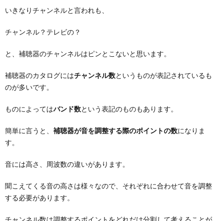
聴
医
いきなりチャンネルと言われも、
用
シ
評
え
器
療
チャンネル？テレビの？
ェ
価
と、補聴器のチャンネルはピンとこないと思います。
方
連
補聴器のカタログには
チャンネル数
というものが表記されているも
ル
携
のが多いです。
ジ
ものによっては
バンド数
という表記のものもあります。
簡単に言うと、
補聴器が音を調整する際のポイントの数
になりま
ュ
す。
音には高さ、周波数の違いがあります。
聞こえてくる音の高さは様々なので、それぞれに合わせて音を調整
する必要があります。
チャンネル数は調整するポイントをどれだけ分割して考えることが