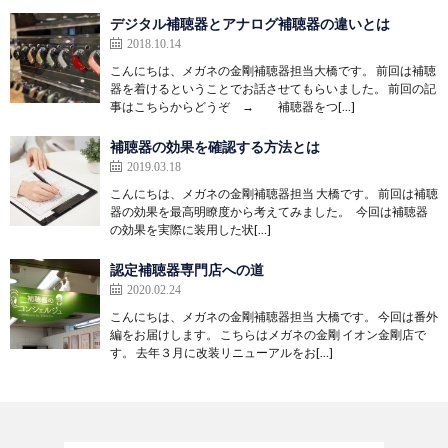
デジタル補聴器とアナログ補聴器の違いとは
2018.10.14
こんにちは、メガネの金剛補聴器担当大橋です。 前回は補聴
器を着けるということでお話させてもらいました。 前回の記
事はこちらからどうぞ → 補聴器をつ[…]
補聴器の効果を確認する方法とは
2019.03.18
こんにちは、メガネの金剛補聴器担当 大橋です。 前回は補聴
器の効果を最高明瞭度から考えてみました。 今回は補聴器
の効果を実際に装用した状[…]
認定補聴器専門店への道
2020.02.24
こんにちは、メガネの金剛補聴器担当 大橋です。 今回は番外
編をお届けします。 こちらはメガネの金剛 イオン金剛店で
す。 去年３月に改装リニューアルをお[…]