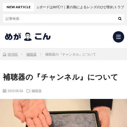
NEW ARTICLE
車のダッシュボードは80℃!?｜夏の熱によるレンズのひび割れトラブル
補聴器
補聴器の『チャンネル』について
HOME
求
補聴器の『チャンネル』について
人
会
2019.06.04
補聴器
応
社
新
募・
概
卒
中