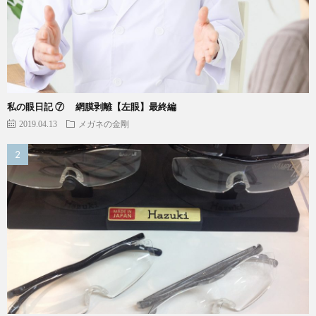
私の眼日記 ⑦ 網膜剥離【左眼】最終編
2019.04.13
メガネの金剛