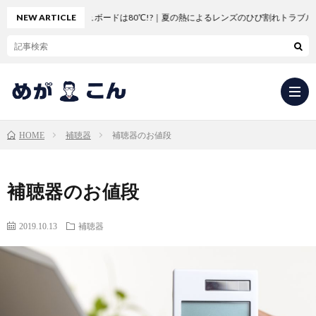
車のダッシュボードは80℃!?｜夏の熱によるレンズのひび割れトラブル
NEW ARTICLE
補聴器
補聴器のお値段
HOME
求
補聴器のお値段
人
会
2019.10.13
補聴器
応
社
新
募・
概
卒
中