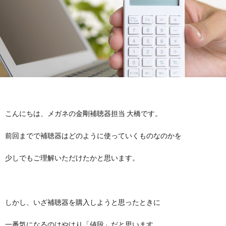
お
要
採
途
パ
問
用
採
ー
メ
い
用
ト・
ガ
MOC
合
ア
ネ
メ
わ
こんにちは、メガネの金剛補聴器担当 大橋です。
ル
の
ガ
仕
前回までで補聴器はどのように使っていくものなのかを
せ
バ
金
ネ
事
教
少しでもご理解いただけたかと思います。
イ
剛
の
内
育・
理
ト
コ
容
研
念・
補
しかし、いざ補聴器を購入しようと思ったときに
採
一番気になるのはやはり「値段」だと思います。
ン
修・
考