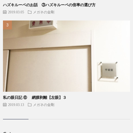
ハズキルーペのお話 ③ハズキルーペの倍率の選び方
2019.03.05
メガネの金剛
私の眼日記 ⑥ 網膜剥離【左眼】３
2019.03.13
メガネの金剛