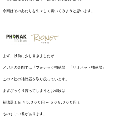
聴
医
今回はそのあたりを生々しく書いてみようと思います。
用
シ
評
え
器
療
ェ
価
方
連
ル
携
まず、以前に少し書きましたが
ジ
メガネの金剛では「フォナック補聴器」「リオネット補聴器」
ュ
この２社の補聴器を取り扱っています。
まずざっくり言ってしまうとお値段は
補聴器１台 ４５,０００円 ～ ５６８,０００円 と
ものすごい差があります。