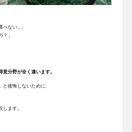
選べない…」
の？」
得意分野が全く違います。
」と後悔しないために、
説します。