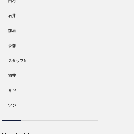
西村
石井
前垣
泉森
スタッフN
酒井
きだ
ツジ