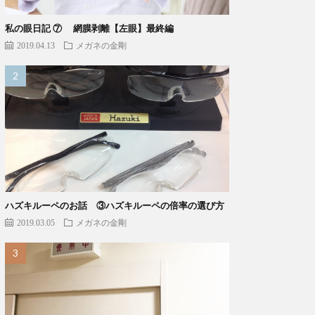
私の眼日記 ⑦ 網膜剥離【左眼】最終編
2019.04.13
メガネの金剛
ハズキルーペのお話 ③ハズキルーペの倍率の選び方
2019.03.05
メガネの金剛