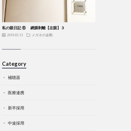
私の眼日記 ⑥ 網膜剥離【左眼】３
2019.03.13
メガネの金剛
Category
補聴器
医療連携
新卒採用
中途採用