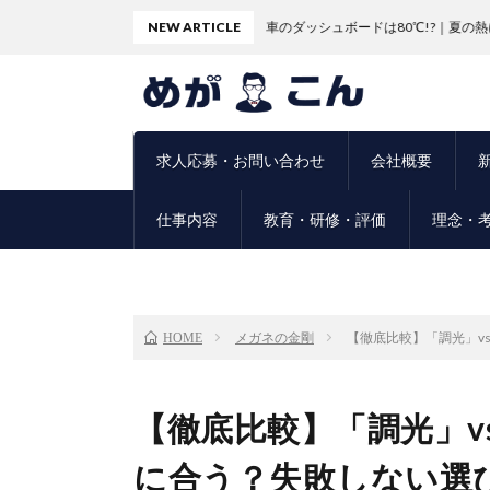
NEW ARTICLE
車のダッシュボードは80℃!?｜夏の熱によるレンズ
求人応募・お問い合わせ
会社概要
仕事内容
教育・研修・評価
理念・
メガネの金剛
【徹底比較】「調光」v
HOME
【徹底比較】「調光」v
に合う？失敗しない選