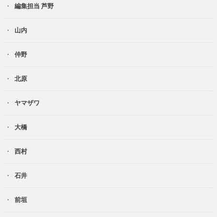
編集担当 芦野
山内
仲野
北原
ヤマザワ
大橋
西村
石井
前垣