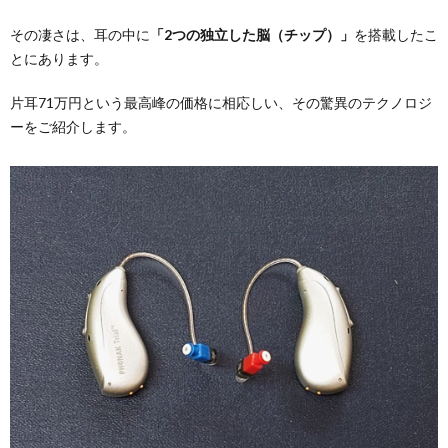
聴
医
その凄さは、耳の中に
「2つの独立した脳（チップ）」
を搭載したこ
用
シ
評
え
器
療
とにあります。
片耳71万円という最高峰の価格に相応しい、その驚異のテクノロジ
ェ
価
方
連
ーをご紹介します。
ル
携
ジ
ュ