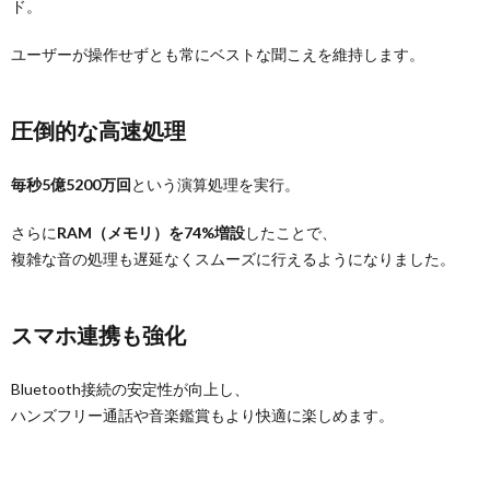
ド。
ユーザーが操作せずとも常にベストな聞こえを維持します。
圧倒的な高速処理
毎秒5億5200万回
という演算処理を実行。
さらに
RAM（メモリ）を74%増設
したことで、
複雑な音の処理も遅延なくスムーズに行えるようになりました。
スマホ連携も強化
Bluetooth接続の安定性が向上し、
ハンズフリー通話や音楽鑑賞もより快適に楽しめます。