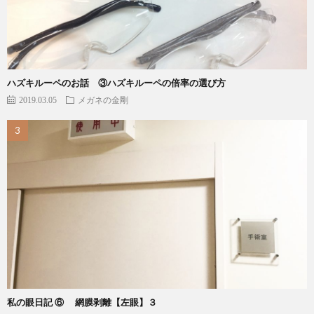
ハズキルーペのお話 ③ハズキルーペの倍率の選び方
2019.03.05
メガネの金剛
私の眼日記 ⑥ 網膜剥離【左眼】３