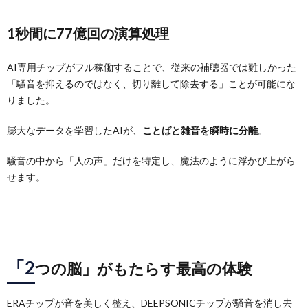
1秒間に77億回の演算処理
AI専用チップがフル稼働することで、従来の補聴器では難しかった
「騒音を抑えるのではなく、切り離して除去する」ことが可能にな
りました。
膨大なデータを学習したAIが、
ことばと雑音を瞬時に分離
。
騒音の中から「人の声」だけを特定し、魔法のように浮かび上がら
せます。
「2
つの脳」がもたらす最高の体験
ERAチップが音を美しく整え、DEEPSONICチップが騒音を消し去