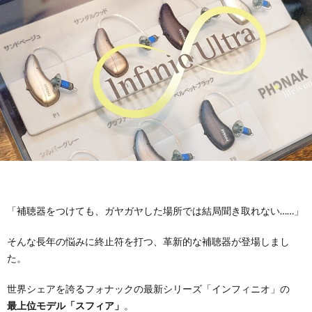
お
要
採
途
パ
問
用
採
ー
メ
い
用
ト・
ガ
MOC
合
ア
ネ
メ
わ
ル
の
ガ
仕
せ
バ
金
ネ
事
教
「補聴器をつけても、ガヤガヤした場所では結局聞き取れない……」
イ
剛
の
内
育・
理
そんな長年の悩みに終止符を打つ、革新的な補聴器が登場しまし
た。
ト
コ
容
研
念・
補
世界シェアを誇るフォナックの最新シリーズ「インフィニオ」の
最上位モデル「スフィア」
。
採
ン
修・
考