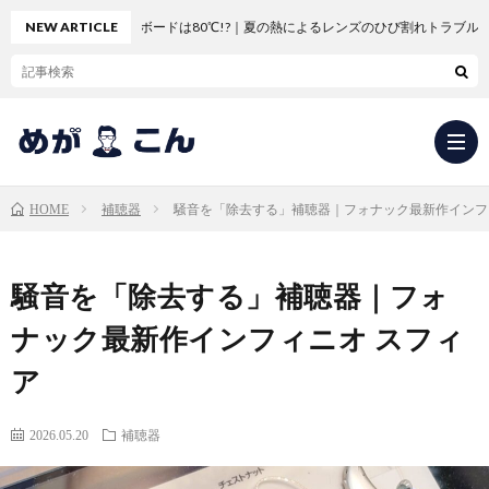
車のダッシュボードは80℃!?｜夏の熱によるレンズのひび割れトラブル
NEW ARTICLE
補聴器
騒音を「除去する」補聴器｜フォナック最新作インフ
HOME
求
騒音を「除去する」補聴器｜フォ
人
会
ナック最新作インフィニオ スフィ
ア
応
社
新
2026.05.20
補聴器
募・
概
卒
中