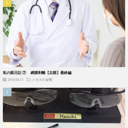
私の眼日記 ⑦ 網膜剥離【左眼】最終編
2019.04.13
メガネの金剛