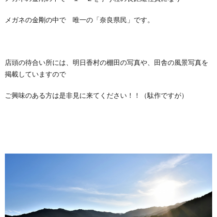
聴
医
メガネの金剛の中で 唯一の「奈良県民」です。
用
シ
評
え
器
療
ェ
価
方
連
店頭の待合い所には、明日香村の棚田の写真や、田舎の風景写真を
掲載していますので
ル
携
ご興味のある方は是非見に来てください！！（駄作ですが）
ジ
ュ