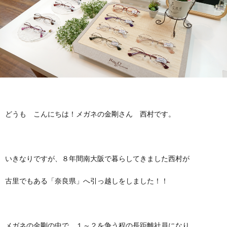
お
要
採
途
パ
問
用
採
ー
メ
い
用
ト・
ガ
MOC
合
ア
ネ
メ
わ
どうも こんにちは！メガネの金剛さん 西村です。
ル
の
ガ
仕
せ
バ
金
ネ
事
教
いきなりですが、８年間南大阪で暮らしてきました西村が
イ
剛
の
内
育・
理
古里でもある「奈良県」へ引っ越しをしました！！
ト
コ
容
研
念・
補
採
メガネの金剛の中で １～２を争う程の長距離社員になり
ン
修・
考