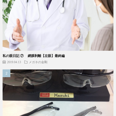
私の眼日記 ⑦ 網膜剥離【左眼】最終編
2019.04.13
メガネの金剛