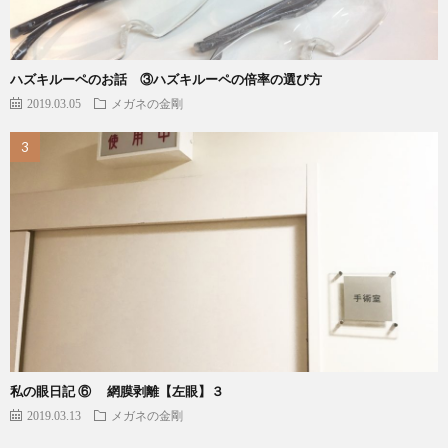
ハズキルーペのお話 ③ハズキルーペの倍率の選び方
2019.03.05
メガネの金剛
私の眼日記 ⑥ 網膜剥離【左眼】３
2019.03.13
メガネの金剛