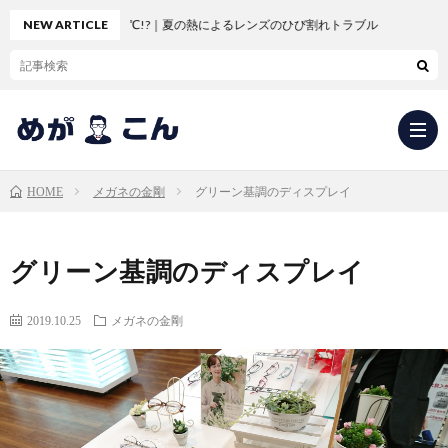
ュボードは80℃!?｜夏の熱によるレンズのひび割れトラブル
NEW ARTICLE
メガネの金剛
グリーン基調のディスプレイ
HOME
求
グリーン基調のディスプレイ
人
会
2019.10.25
メガネの金剛
応
社
新
募・
概
卒
中