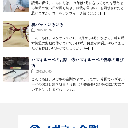
読者の皆様、こんにちは。 今年は4月になっても冬を思わせ
る気温の低い日が長く続き、服装を選ぶのにも困惑されたと
思いますが、ゴールデンウィーク前にはよう[…]
鼻パットいろいろ
2019.04.26
こんにちは、スタッフNです。 3月から4月にかけて、繰り返
す気温の変動に体がついていけず、 何度か体調がやられまし
たが皆様はいいかがでしょうか。 &n[…]
ハズキルーペのお話 ③ハズキルーペの倍率の選び
方
2019.03.05
こんにちは。メガネの金剛のヤマザワです。 今回でハズキル
ーペのお話し第３段目！ 今回は１番重要な倍率の選び方につ
いてお話ししますね。 ハ[…]