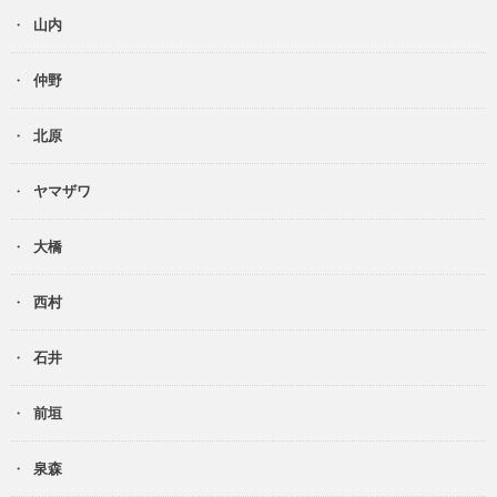
山内
仲野
北原
ヤマザワ
大橋
西村
石井
前垣
泉森