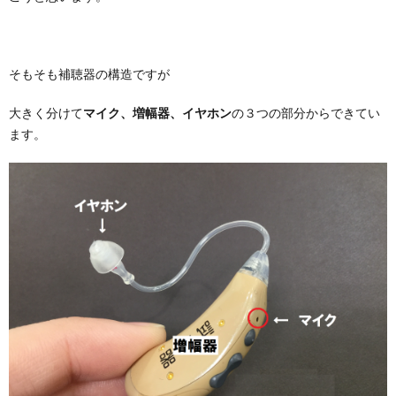
聴
医
用
シ
評
え
器
療
そもそも補聴器の構造ですが
ェ
価
方
連
大きく分けて
マイク、増幅器、イヤホン
の３つの部分からできてい
ます。
ル
携
ジ
ュ