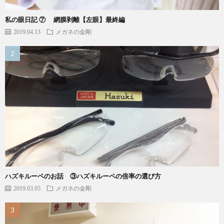
私の眼日記 ⑦ 網膜剥離【左眼】最終編
2019.04.13
メガネの金剛
ハズキルーペのお話 ③ハズキルーペの倍率の選び方
2019.03.05
メガネの金剛