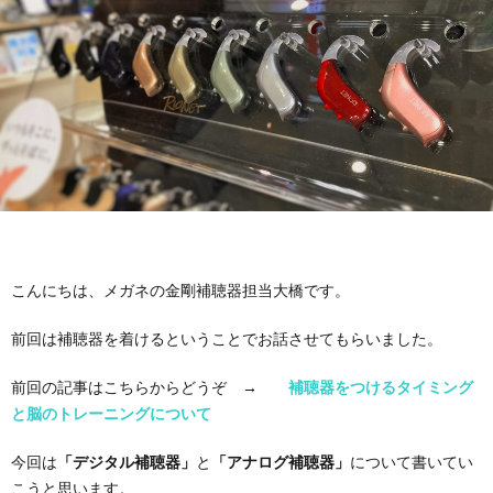
お
要
採
途
パ
問
用
採
ー
メ
い
用
ト・
ガ
MOC
合
ア
ネ
メ
わ
ル
の
ガ
仕
こんにちは、メガネの金剛補聴器担当大橋です。
せ
バ
金
ネ
事
教
前回は補聴器を着けるということでお話させてもらいました。
イ
剛
の
内
育・
理
前回の記事はこちらからどうぞ →
補聴器をつけるタイミング
と脳のトレーニングについて
ト
コ
容
研
念・
補
今回は
「デジタル補聴器」
と
「アナログ補聴器」
について書いてい
採
こうと思います。
ン
修・
考