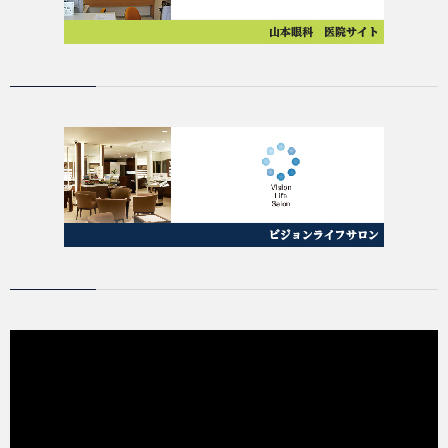
動
画
プ
レ
ー
ヤ
ー