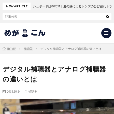
車のダッシュボードは80℃!?｜夏の熱によるレンズのひび割れトラブル
NEW ARTICLE
補聴器
デジタル補聴器とアナログ補聴器の違いとは
HOME
求
デジタル補聴器とアナログ補聴器
人
会
の違いとは
応
社
新
2018.10.14
補聴器
募・
概
卒
中