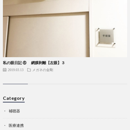
私の眼日記 ⑥ 網膜剥離【左眼】３
2019.03.13
メガネの金剛
Category
補聴器
医療連携