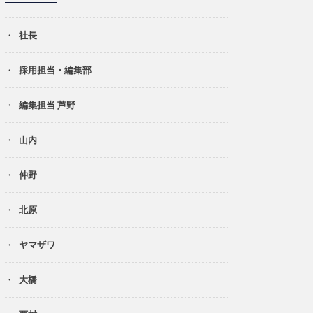
社長
採用担当・編集部
編集担当 芦野
山内
仲野
北原
ヤマザワ
大橋