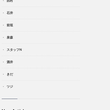
西村
石井
前垣
泉森
スタッフN
酒井
きだ
ツジ