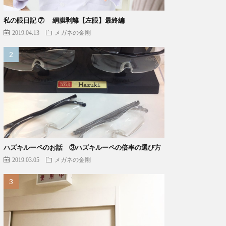
私の眼日記 ⑦ 網膜剥離【左眼】最終編
2019.04.13
メガネの金剛
ハズキルーペのお話 ③ハズキルーペの倍率の選び方
2019.03.05
メガネの金剛