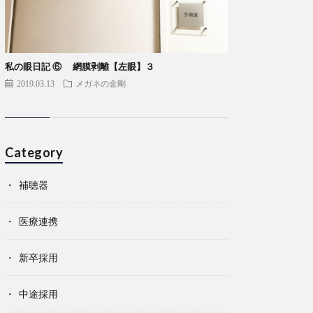
私の眼日記 ⑥ 網膜剥離【左眼】３
2019.03.13
メガネの金剛
Category
補聴器
医療連携
新卒採用
中途採用