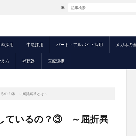
車のダッシュボードは80℃!?｜夏の熱によるレンズのひ
新卒採用
中途採用
パート・アルバイト採用
メガネの
考え方
補聴器
医療連携
いるの？③ ～屈折異常とは～
しているの？③ ～屈折異