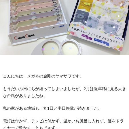
お
要
採
途
パ
問
用
採
ー
メ
い
用
ト・
ガ
MOC
合
ア
ネ
メ
わ
ル
の
ガ
仕
こんにちは！メガネの金剛のヤマザワです。
せ
バ
金
ネ
事
教
もうだいぶ日にちが経ってしまいましたが、9月は近年稀に見る大き
な台風がありましたね。
イ
剛
の
内
育・
理
私の家がある地域も、丸1日と半日停電が続きました。
ト
コ
容
研
念・
補
電灯は付かず、テレビは付かず、温かいお風呂に入れず、髪をドラ
採
イヤーで乾かすこともできず…。
ン
修・
考