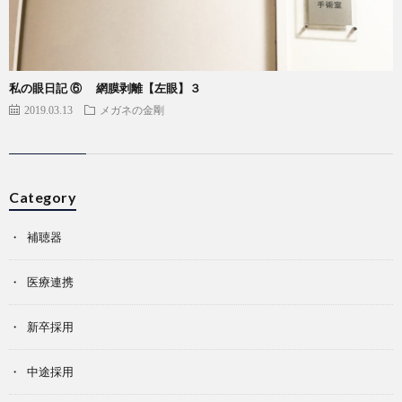
私の眼日記 ⑥ 網膜剥離【左眼】３
2019.03.13
メガネの金剛
Category
補聴器
医療連携
新卒採用
中途採用