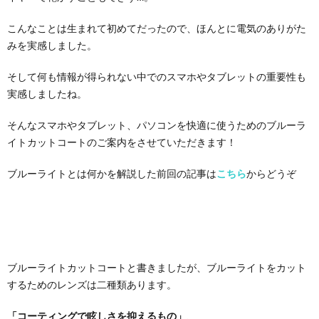
聴
医
こんなことは生まれて初めてだったので、ほんとに電気のありがた
用
シ
評
え
器
療
みを実感しました。
ェ
そして何も情報が得られない中でのスマホやタブレットの重要性も
価
方
連
実感しましたね。
ル
携
そんなスマホやタブレット、パソコンを快適に使うためのブルーラ
イトカットコートのご案内をさせていただきます！
ジ
ブルーライトとは何かを解説した前回の記事は
こちら
からどうぞ
ュ
ブルーライトカットコートと書きましたが、ブルーライトをカット
するためのレンズは二種類あります。
「コーティングで眩しさを抑えるもの」
、