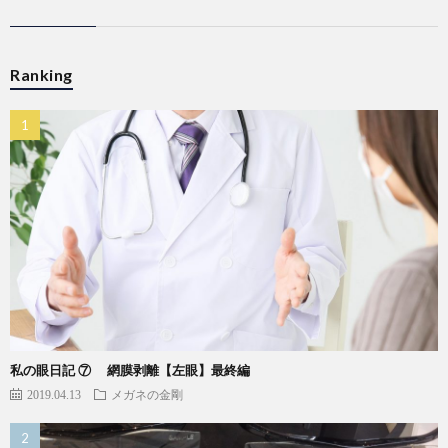
Ranking
私の眼日記 ⑦ 網膜剥離【左眼】最終編
2019.04.13
メガネの金剛