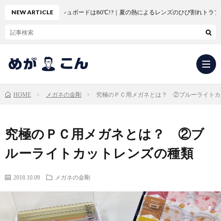
車のダッシュボードは80℃!?｜夏の熱によるレンズのひび割れトラブル
NEW ARTICLE
メガネの金剛
究極のＰＣ用メガネとは？ ②ブルーライトカ
HOME
求
究極のＰＣ用メガネとは？ ②ブ
人
会
ルーライトカットレンズの種類
応
社
新
2018.10.09
メガネの金剛
募・
概
卒
中