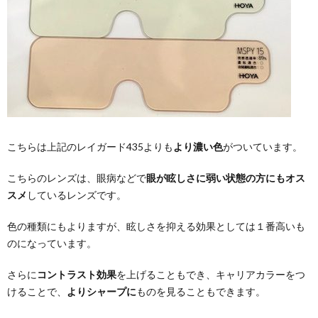
こちらは上記のレイガード435よりも
より濃い色
がついています。
こちらのレンズは、眼病などで
眼が眩しさに弱い状態の方にもオス
スメ
しているレンズです。
色の種類にもよりますが、眩しさを抑える効果としては１番高いも
のになっています。
さらに
コントラスト効果
を上げることもでき、キャリアカラーをつ
けることで、
よりシャープに
ものを見ることもできます。