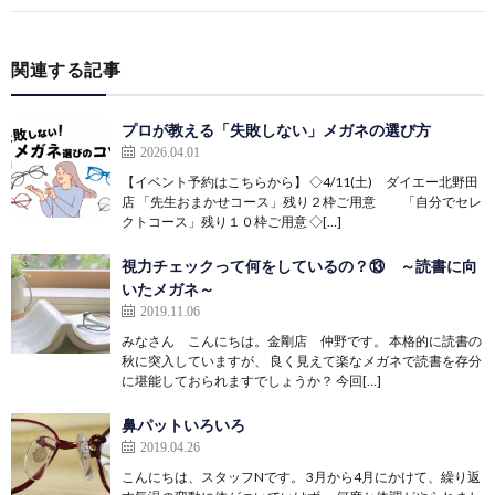
関連する記事
プロが教える「失敗しない」メガネの選び方
2026.04.01
【イベント予約はこちらから】 ◇4/11(土) ダイエー北野田
店 「先生おまかせコース」残り２枠ご用意 「自分でセレ
クトコース」残り１０枠ご用意 ◇[…]
視力チェックって何をしているの？⑬ ～読書に向
いたメガネ～
2019.11.06
みなさん こんにちは。金剛店 仲野です。 本格的に読書の
秋に突入していますが、 良く見えて楽なメガネで読書を存分
に堪能しておられますでしょうか？ 今回[…]
鼻パットいろいろ
2019.04.26
こんにちは、スタッフNです。 3月から4月にかけて、繰り返