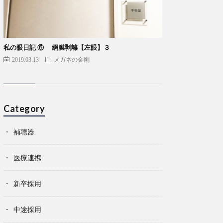
私の眼日記 ⑥ 網膜剥離【左眼】３
2019.03.13
メガネの金剛
Category
補聴器
医療連携
新卒採用
中途採用