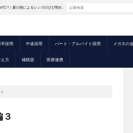
夏の熱によるレンズのひび割れトラブル
新卒採用
中途採用
パート・アルバイト採用
メガネの
考え方
補聴器
医療連携
編３
編３