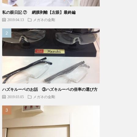
私の眼日記 ⑦ 網膜剥離【左眼】最終編
2019.04.13
メガネの金剛
ハズキルーペのお話 ③ハズキルーペの倍率の選び方
2019.03.05
メガネの金剛