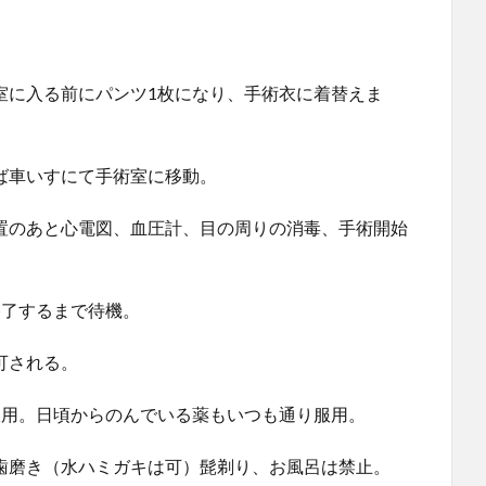
室に入る前にパンツ1枚になり、手術衣に着替えま
ば車いすにて手術室に移動。
置のあと心電図、血圧計、目の周りの消毒、手術開始
終了するまで待機。
可される。
服用。日頃からのんでいる薬もいつも通り服用。
歯磨き（水ハミガキは可）髭剃り、お風呂は禁止。