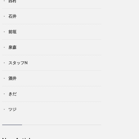
西村
石井
前垣
泉森
スタッフN
酒井
きだ
ツジ