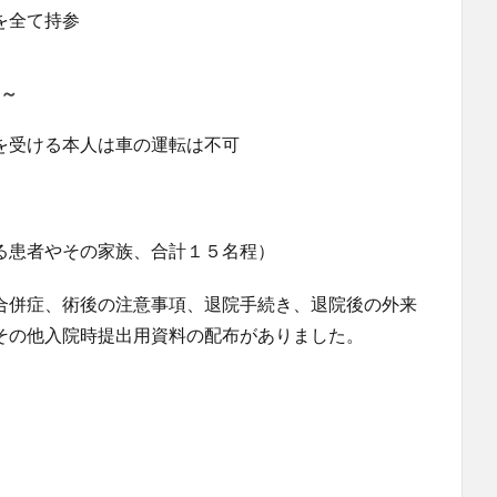
を全て持参
0～
を受ける本人は車の運転は不可
る患者やその家族、合計１５名程）
合併症、術後の注意事項、退院手続き、退院後の外来
その他入院時提出用資料の配布がありました。