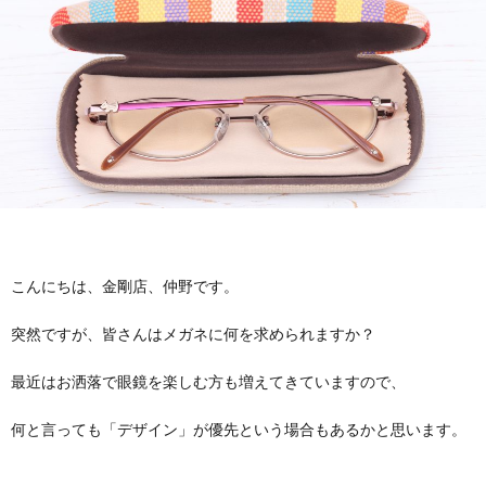
お
要
採
途
パ
問
用
採
ー
メ
い
用
ト・
ガ
MOC
合
ア
ネ
メ
わ
ル
の
ガ
仕
こんにちは、金剛店、仲野です。
せ
バ
金
ネ
事
教
突然ですが、皆さんはメガネに何を求められますか？
イ
剛
の
内
育・
理
最近はお洒落で眼鏡を楽しむ方も増えてきていますので、
ト
コ
容
研
念・
何と言っても「デザイン」が優先という場合もあるかと思います。
補
採
ン
修・
考