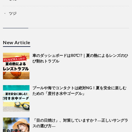
ツジ
New Article
車のダッシュボードは80℃!?｜夏の熱によるレンズのひ
び割れトラブル
プールや海でコンタクトは絶対NG！夏を安全に楽しむ
ための「度付き水中ゴーグル」
「目の日焼け」、対策していますか？―正しいサングラ
スの選び方―