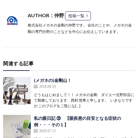
AUTHOR：仲野
投稿一覧
株式会社メガネの金剛の仲野です。 会社のことや、メガネの金
剛の専門分野のことなどを中心にお伝えしていきます。
関連する記事
(メガネの)金剛山！
2018.08.19
どうもはじめまして！！ メガネの金剛 ダイエー北野田店に
て勤務しております、西村 悠希と申します。 いきなりです
が このブログをご覧にな[…]
私の眼日記 ⑳ 【眼疾患の目安となる症状の
例・・・その１】
2020.07.15