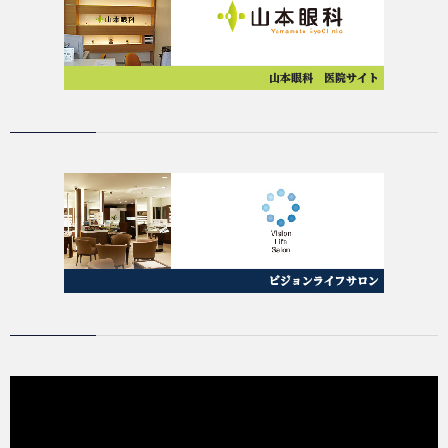
動
画
プ
レ
ー
ヤ