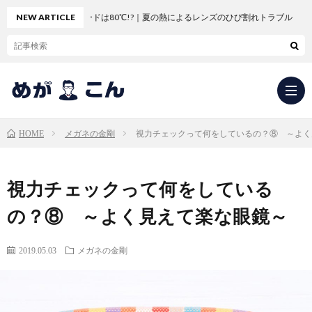
のダッシュボードは80℃!?｜夏の熱によるレンズのひび割れトラブル
NEW ARTICLE
メガネの金剛
視力チェックって何をしているの？⑧ ～よく
HOME
求
視力チェックって何をしている
人
会
の？⑧ ～よく見えて楽な眼鏡～
応
社
新
2019.05.03
メガネの金剛
募・
概
卒
中