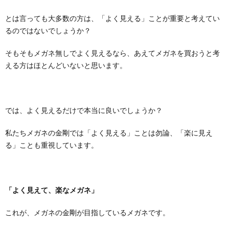
聴
医
とは言っても大多数の方は、「よく見える」ことが重要と考えてい
用
シ
評
え
器
療
るのではないでしょうか？
そもそもメガネ無しでよく見えるなら、あえてメガネを買おうと考
ェ
価
方
連
える方はほとんどいないと思います。
ル
携
ジ
では、よく見えるだけで本当に良いでしょうか？
私たちメガネの金剛では「よく見える」ことは勿論、「楽に見え
ュ
る」ことも重視しています。
「よく見えて、楽なメガネ」
これが、メガネの金剛が目指しているメガネです。