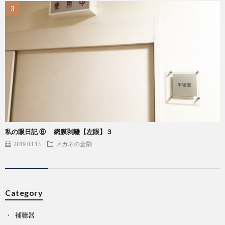
私の眼日記 ⑥ 網膜剥離【左眼】３
2019.03.13
メガネの金剛
Category
補聴器