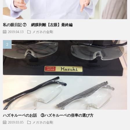
私の眼日記 ⑦ 網膜剥離【左眼】最終編
2019.04.13
メガネの金剛
ハズキルーペのお話 ③ハズキルーペの倍率の選び方
2019.03.05
メガネの金剛