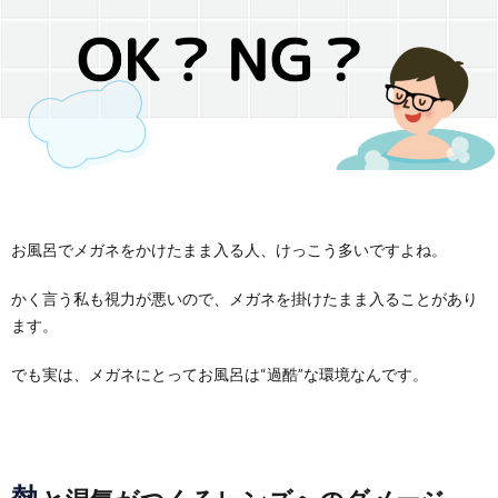
お
要
採
途
パ
問
用
採
ー
メ
い
用
ト・
ガ
MOC
合
ア
ネ
メ
わ
お風呂でメガネをかけたまま入る人、けっこう多いですよね。
ル
の
ガ
仕
かく言う私も視力が悪いので、メガネを掛けたまま入ることがあり
せ
バ
金
ネ
事
教
ます。
イ
剛
でも実は、メガネにとってお風呂は“過酷”な環境なんです。
の
内
育・
理
ト
コ
容
研
念・
補
熱
採
ン
修・
考