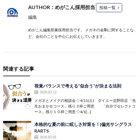
AUTHOR：めがこん採用担当
投稿一覧
編集
めがこん編集部兼採用担当です。 メガネの金剛に関することな
ど、会社のことを中心にお伝えしていきます。
関連する記事
視覚バランスで考える”似合う”が決まる法則
2026.03.12
メガネとメイクの相談会 ◇4/11(土) ダイエー北野田店 「先
生おまかせコース」残り３枠ご用意 「自分でセレクトコ
ース」残り１０枠ご用意 ◇4/1[…]
本格的な夏の前に眩しさ対策を！|偏光サングラス
RARTS
2026.05.01