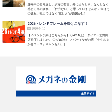
運転中の照り返し。夕方の西日。外に出たとき、なんとなく
感じる目の疲れ。 「仕方ない」と思っていませんか？ 実はそ
の疲れ、視力ではなく“眩しさ”が原因か[…]
2026トレンドフレームを掛けこなす！
2026.04.10
【イベント予約はこちらから】 ◇4/11(土) ダイエー北野田
店 終了しました。 ◇4/18(土) ノバティながの店 「先生おま
かせコース」キャンセル[…]