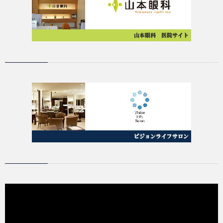
動
画
プ
レ
ー
ヤ