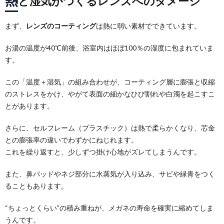
と湿気がつくるレンズへのダメージ
聴
医
用
まず、
レンズのコーティング
は熱に弱い素材でできています。
シ
評
え
器
療
お湯の温度が40℃前後、浴室内はほぼ100％の湿度に包まれていま
ェ
価
方
連
す。
ル
この「温度＋湿気」の組み合わせが、コーティング層に膨張と収縮
携
のストレスをかけ、やがて表面の細かなひび割れや白濁を起こすこ
とがあります。
ジ
さらに、セルフレーム（プラスチック）は熱で柔らかくなり、芯金
ュ
との膨張率の違いでわずかにねじれます。
これを繰り返すと、少しずつ掛け心地がズレてしまうんです。
また、鼻パッドやネジ部分に水蒸気が入り込み、サビや緑青をつく
ることもあります。
“ちょっとくらい”の積み重ねが、メガネの寿命を確実に縮めてしま
うんです。