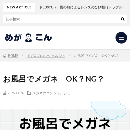
車のダッシュボードは80℃!?｜夏の熱によるレンズのひび割れトラブル
NEW ARTICLE
メガネのコンシェルジュ
お風呂でメガネ OK？NG？
HOME
求
お風呂でメガネ OK？NG？
人
会
2025.11.24
メガネのコンシェルジュ
応
社
新
募・
概
卒
中