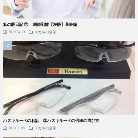
私の眼日記 ⑦ 網膜剥離【左眼】最終編
2019.04.13
メガネの金剛
ハズキルーペのお話 ③ハズキルーペの倍率の選び方
2019.03.05
メガネの金剛