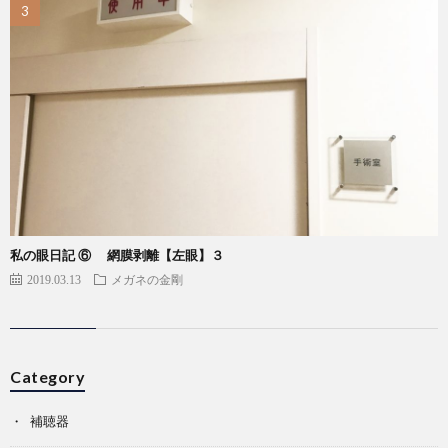
私の眼日記 ⑥ 網膜剥離【左眼】３
2019.03.13
メガネの金剛
Category
補聴器