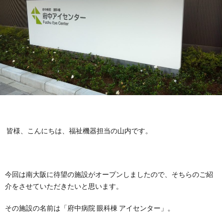
お
要
採
途
パ
問
用
採
ー
メ
い
用
ト・
ガ
MOC
合
ア
ネ
メ
わ
ル
の
ガ
仕
皆様、こんにちは、福祉機器担当の山内です。
せ
バ
金
ネ
事
教
イ
剛
の
内
育・
理
今回は南大阪に待望の施設がオープンしましたので、そちらのご紹
介をさせていただきたいと思います。
ト
コ
容
研
念・
補
その施設の名前は「府中病院 眼科棟 アイセンター」。
採
ン
修・
考