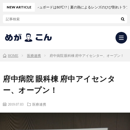
車のダッシュボードは80℃!?｜夏の熱によるレンズのひび割れトラブル
NEW ARTICLE
医療連携
府中病院 眼科棟 府中アイセンター、オープン！
HOME
求
府中病院 眼科棟 府中アイセンタ
人
会
ー、オープン！
応
社
新
2019.07.03
医療連携
募・
概
卒
中