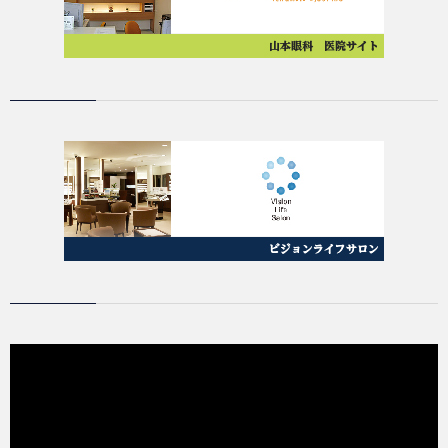
動
画
プ
レ
ー
ヤ
ー