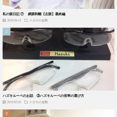
私の眼日記 ⑦ 網膜剥離【左眼】最終編
2019.04.13
メガネの金剛
ハズキルーペのお話 ③ハズキルーペの倍率の選び方
2019.03.05
メガネの金剛