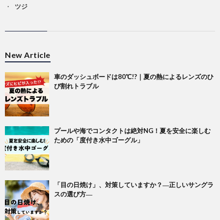
ツジ
New Article
車のダッシュボードは80℃!?｜夏の熱によるレンズのひ
び割れトラブル
プールや海でコンタクトは絶対NG！夏を安全に楽しむ
ための「度付き水中ゴーグル」
「目の日焼け」、対策していますか？―正しいサングラ
スの選び方―