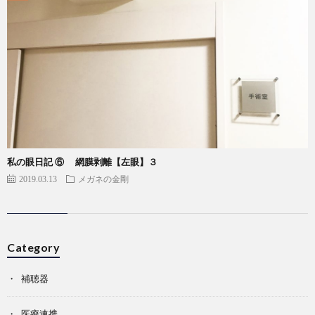
私の眼日記 ⑥ 網膜剥離【左眼】３
2019.03.13
メガネの金剛
Category
補聴器
医療連携