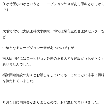
聴
医
何が待望なのかというと、ロービジョン外来がある眼科となるから
です。
用
シ
評
え
器
療
ェ
価
方
連
大阪で北では大阪医科大学病院、堺では堺市立総合医療センターな
ど
ル
携
中核となるロービジョン外来があったのですが、
ジ
南大阪地区にはロービジョン外来のある大きな施設が（おそらく）
ありませんでした。
ュ
福祉関連施設の方々とお話しをしていても、このことに非常に興味
を持たれていました。
６月１日に内覧会がありましたので、お邪魔してまいりました。